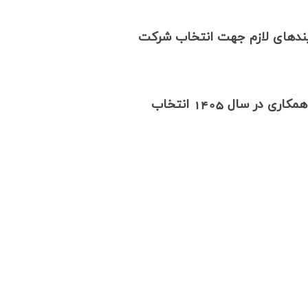
مان تکمیلی نیروهای تحت پوشش در تاریخ 12مردادماه، فرآیندهای لازم جهت انتخاب شرکت
جهت ادامه همکاری در سال 1405 انتخاب