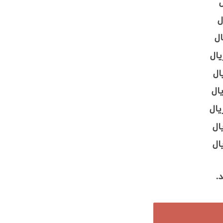
ل
ل
یال
ال
.