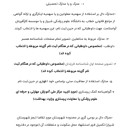
1- مدرک و یا مدارک تحصیلی
2-
مدارک دال بر استفاده از سهمیه معلولین و یا سهمیه ایثارگری و ارائه گواهی
از مراجع قانونی خطاب به دانشگاه علوم پزشکی شیراز و یا موسسه کارآفرینان
آواسلامت جهت داوطلبانی که در حین ثبت نام، این سهمیه ها را انتخاب کردند
.
3- مدارک مربوط به متاهلین -تصویر تمام صفحات شناسنامه همسر
داوطلب-
(مخصوص داوطلبانی که در هنگام ثبت نام گزینه مربوطه را انتخاب
کرده اند)
4- تصویر صفحه اول شناسنامه فرزندان
(مخصوص داوطلبانی که در هنگام ثبت
نام گزینه مربوطه را انتخاب کرده اند)
5- مدارک استفاده از معافیت سنی براساس خود اظهاری در حین ثبت نام
6-گواهینامه کمک پرستاری
(مورد تایید مرکز ملی آموزش مهارتی و حرفه ای
علوم پزشکی یا معاونت پرستاری وزارت بهداشت)
-مدراک دال بر بومی گری در محدوده شهرستان مورد تقاضا (بجز شهرستان
شیراز) تکمیل فرم استشهاد محل سکونت و متعلقات آن (موجود در دفترچه