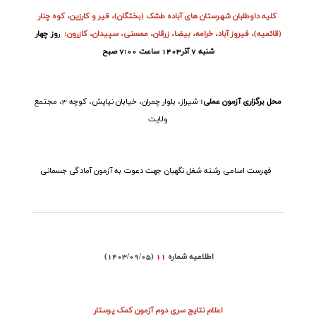
کلیه
داوطلبان شهرستان های آباده طشک (بختگان)، قیر و کارزین، کوه چنار
(قائمیه)، فیروز آباد، خرامه، بیضا، زرقان، ممسنی، سپیدان، کازرون
:
ر
وز چهار
شنبه 7 آذر1403 ساعت 7:00 صبح
محل برگزاری آزمون عملی
:
شیراز، بلوار چمران، خیابان نیایش، کوچه 3، مجتمع
ولایت
فهرست اسامی رشته شغل نگهبان جهت دعوت به آزمون آمادگی جسمانی
اطلاعیه شماره
11
(1403/09/05)
اعلام نتایج سری دوم آزمون کمک پرستار