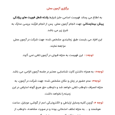
برگزاری آزمون
عملی
به اطلاع می رساند فهرست اسامی حایز شرایط
رشته شغل فوریت های پزشکی
پیش بیمارستانی
جهت انجام آزمون عملی پس از انجام فرآیند بررسی مدارک به
شرح زیر می باشد
.
این افراد می بایست طبق زمانبندی مشخص شده جهت شرکت در آزمون عملی
مراجعه نمایند
.
توجه1
:
این فهرست به منزله قبولی در آزمون تلقی نمی گردد
.
توجه2
:
به همراه داشتن کارت شناسایی معتبر در جلسه آزمون الزامی می باشد
.
توجه3
:
عدم حضور در زمان و مکان مشخص شده جهت شرکت در آزمون، به
منزله انصراف داوطلب تلقی خواهد شد و داوطلب حق هیچ گونه اعتراض در این
زمینه را نخواهد داشت
.
توجه 4:
آوردن کلیه وسایل ارتباطی و الکترونیکی اعم از گوشی موبایل، ساعت
هوشمند و ... به منزله تخلف امتحانی بوده و در صورت مشاهده، داوطلب از