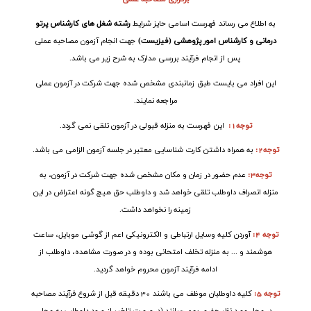
به اطلاع می رساند فهرست اسامی حایز شرایط
رشته شغل های کارشناس پرتو
درمانی و کارشناس امور پژوهشی (فیزیست)
جهت انجام آزمون مصاحبه عملی
پس از انجام فرآیند بررسی مدارک به شرح زیر می باشد
.
این افراد می بایست طبق زمانبندی مشخص شده جهت شرکت در آزمون عملی
مراجعه نمایند
.
توجه1
:
این فهرست به منزله قبولی در آزمون تلقی نمی گردد
.
توجه2
:
به همراه داشتن کارت شناسایی معتبر در جلسه آزمون الزامی می باشد
.
توجه3
:
عدم حضور در زمان و مکان مشخص شده جهت شرکت در آزمون، به
منزله انصراف داوطلب تلقی خواهد شد و داوطلب حق هیچ گونه اعتراض در این
زمینه را نخواهد داشت
.
توجه 4:
آوردن کلیه وسایل ارتباطی و الکترونیکی اعم از گوشی موبایل، ساعت
هوشمند و ... به منزله تخلف امتحانی بوده و در صورت مشاهده، داوطلب از
ادامه فرآیند آزمون محروم خواهد گردید.
توجه 5:
کلیه داوطلبان موظف می باشند 30 دقیقه قبل از شروع فرآیند مصاحبه