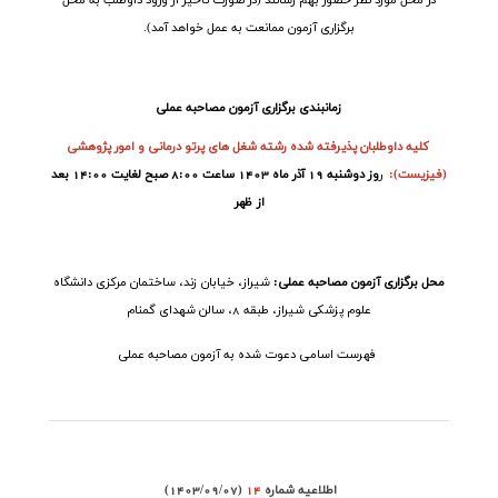
در محل مورد نظر حضور بهم رسانند (در صورت تاخیر از ورود داوطلب به محل
برگزاری آزمون ممانعت به عمل خواهد آمد).
زمانبندی برگزاری آزمون مصاحبه عملی
کلیه
داوطلبان پذیرفته شده رشته شغل های پرتو درمانی و امور پژوهشی
(فیزیست)
:
ر
وز دوشنبه 19 آذر ماه 1403 ساعت 8:00 صبح لغایت 14:00 بعد
از ظهر
محل برگزاری آزمون مصاحبه عملی
:
شیراز، خیابان زند، ساختمان مرکزی دانشگاه
علوم پزشکی شیراز، طبقه 8، سالن شهدای گمنام
فهرست اسامی دعوت شده به آزمون مصاحبه عملی
اطلاعیه شماره
14
(1403/09/07)