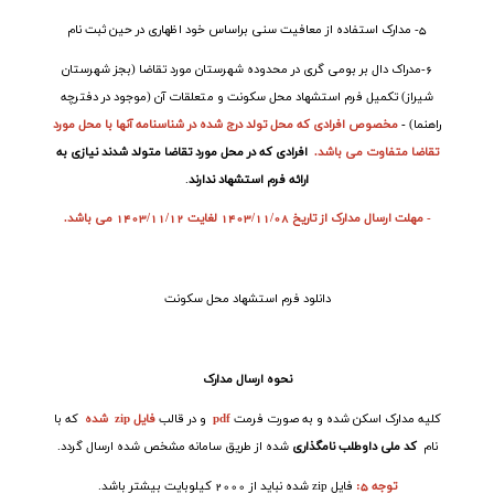
5- مدارک استفاده از معافیت سنی براساس خود اظهاری در حین ثبت نام
6-مدراک دال بر بومی گری در محدوده شهرستان مورد تقاضا (بجز شهرستان
شیراز) تکمیل فرم استشهاد محل سکونت و متعلقات آن (موجود در دفترچه
راهنما)
-
مخصوص افرادی که محل تولد درج شده در شناسنامه آنها با محل مورد
تقاضا متفاوت می باشد.
افرادی که در محل مورد تقاضا متولد شدند نیازی به
ارائه فرم استشهاد ندارند
.
- مهلت ارسال مدارک از تاریخ 1403/11/08 لغایت 1403/11/12 می باشد.
دانلود فرم استشهاد محل سکونت
نحوه ارسال مدارک
کلیه مدارک اسکن شده و به صورت فرمت
pdf
و در قالب
فایل
zip
شده
که با
نام
کد ملی داوطلب نامگذاری
شده از طریق سامانه مشخص شده ارسال گردد.
توجه 5:
فایل
zip
شده نباید از 2000 کیلوبایت بیشتر باشد.