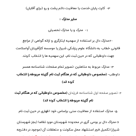
3- کارت پایان خدمت یا معافیت دائم پشت و رو (برای آقایان)
سایر مدارک :
1- مدرک و یا مدارک تحصیلی
2-
مدارک دال بر استفاده از سهمیه ایثارگری و ارائه گواهی از مراجع
قانونی خطاب به دانشگاه علوم پزشکی شیراز یا موسسه کارآفرینان آواسلامت
جهت داوطلبانی که در حین ثبت نام، این سهمیه ها را انتخاب کردند
.
3- مدارک مربوط به متاهلین -تصویر تمام صفحات شناسنامه همسر
داوطلب-
(مخصوص داوطلبانی که در هنگام ثبت نام گزینه مربوطه را انتخاب
کرده اند)
4- تصویر صفحه اول شناسنامه فرزندان
(مخصوص داوطلبانی که در هنگام ثبت
نام گزینه مربوطه را انتخاب کرده اند)
5- مدارک استفاده از معافیت سنی براساس خود اظهاری در حین ثبت نام
6-مدراک دال بر بومی گری در محدوده شهرستان مورد تقاضا (بجز شهرستان
شیراز) تکمیل فرم استشهاد محل سکونت و متعلقات آن (موجود در دفترچه