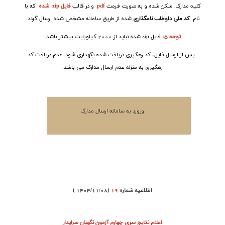
کلیه مدارک اسکن شده و به صورت فرمت
pdf
و در قالب
فایل
zip
شده
که با
نام
کد ملی داوطلب نامگذاری
شده از طریق سامانه مشخص شده ارسال گردد.
توجه 5:
فایل
zip
شده نباید از 2000 کیلوبایت بیشتر باشد.
- پس از ارسال فایل، کد رهگیری دریافت شده نگهداری شود. عدم دریافت کد
رهگیری به منزله عدم ارسال مدارک می باشد.
ورورد به سامانه ارسال مدارک
اطلاعیه شماره
19
( 1403/11/08)
اعلام نتایج سری چهارم آزمون نگهبان سرایدار