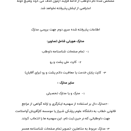
مشخص شده نام داوطلب از ادامه فرآیند آزمون حذف می گردد وهیچ گونه
اعتراضی از ایشان پذیرفته نخواهد شد.
اطلاعات پذیرفته شده سری دوم جهت بررسی مدارک
مدارک هویتی شامل تصاویر
:
1- تمام صفحات شناسنامه داوطلب
2- کارت ملی پشت و رو
3- کارت پایان خدمت یا معافیت دائم پشت و رو (برای آقایان)
سایر مدارک :
1- مدرک و یا مدارک تحصیلی
2-
مدارک دال بر استفاده از سهمیه ایثارگری و ارائه گواهی از مراجع
قانونی خطاب به دانشگاه علوم پزشکی شیراز یا موسسه کارآفرینان آواسلامت
جهت داوطلبانی که در حین ثبت نام، این سهمیه ها را انتخاب کردند
.
3- مدارک مربوط به متاهلین -تصویر تمام صفحات شناسنامه همسر