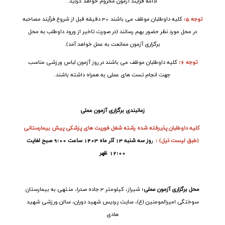
ادامه فرآیند آزمون محروم خواهد گردید.
توجه 5:
کلیه داوطلبان موظف می باشند 30 دقیقه قبل از شروع فرآیند مصاحبه
در محل مورد نظر حضور بهم رسانند (در صورت تاخیر از ورود داوطلب به محل
برگزاری آزمون ممانعت به عمل خواهد آمد).
توجه 6:
کلیه داوطلبان موظف می باشند در روز آزمون لباس ورزشی مناسب
جهت انجام تست های عملی به همراه داشته باشند.
زمانبندی برگزاری آزمون عملی
کلیه
داوطلبان پذیرفته شده رشته شغل فوریت های پزشکی پیش بیمارستانی
(طبق لیست ذیل)
:
ر
وز سه شنبه 13 آذر ماه 1403 ساعت 9:00 صبح لغایت
12:00 ظهر
محل برگزاری آزمون عملی
:
شیراز، کیلومتر 3 جاده صدرا، منتهی به بیمارستان
سوختگی امیرالمومنین (ع)، سایت پردیس شهید دوران، سالن ورزشی شهید
هادی