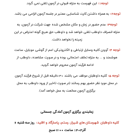
توجه1
:
این فهرست به منزله قبولی در آزمون تلقی نمی گردد
.
توجه2
:
به همراه داشتن کارت شناسایی معتبر در جلسه آزمون الزامی می باشد
.
توجه3
:
عدم حضور در زمان و مکان مشخص شده جهت شرکت در آزمون، به
منزله انصراف داوطلب تلقی خواهد شد و داوطلب حق هیچ گونه اعتراض در این
زمینه را نخواهد داشت
.
توجه 4:
آوردن کلیه وسایل ارتباطی و الکترونیکی اعم از گوشی موبایل، ساعت
هوشمند و ... به منزله تخلف امتحانی بوده و در صورت مشاهده، داوطلب از
ادامه فرآیند آزمون محروم خواهد گردید.
توجه 5:
کلیه داوطلبان موظف می باشند 30 دقیقه قبل از شروع فرآیند آزمون
در محل مورد نظر حضور بهم رسانند (در صورت تاخیر از ورود داوطلب به محل
برگزاری آزمون ممانعت به عمل خواهد آمد).
زمانبندی برگزاری آزمون آمادگی جسمانی
کلیه
داوطلبان شهرستان های شیراز، رستم، پاسارگاد و اقلید
:
ر
وز سه شنبه 6
آذر1403 ساعت 7:00 صبح